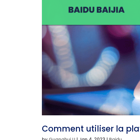
Comment utiliser la pla
by
Guanghui LI
|
Jan 4, 2023
|
Baidu