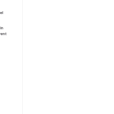
el
in
vent