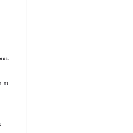
res.
 les
s