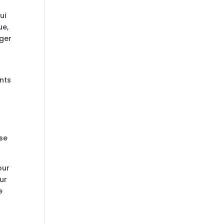
ui
ue,
uger
ents
 se
our
ur
e