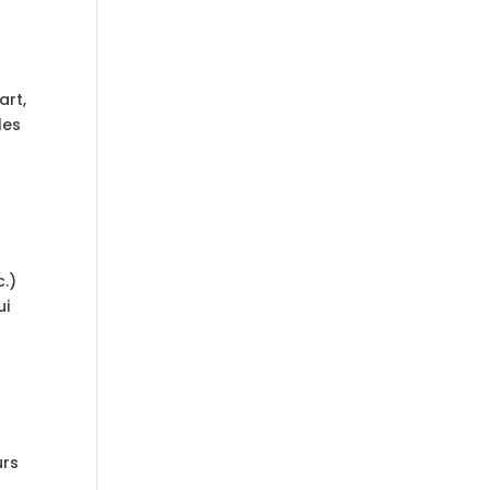
art,
les
c.)
ui
urs