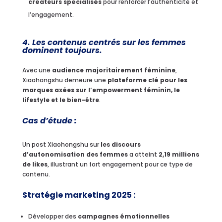
créateurs spécialisés
pour renforcer l’authenticité et
l’engagement.
4. Les contenus centrés sur les femmes
dominent toujours.
Avec une
audience majoritairement féminine
,
Xiaohongshu demeure une
plateforme clé pour les
marques axées sur l’empowerment féminin, le
lifestyle et le bien-être
.
Cas d’étude :
Un post Xiaohongshu sur
les discours
d’autonomisation des femmes
a atteint
2,19 millions
de likes
, illustrant un fort engagement pour ce type de
contenu.
Stratégie marketing 2025 :
Développer des
campagnes émotionnelles