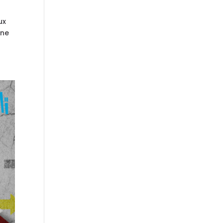
ux
ine