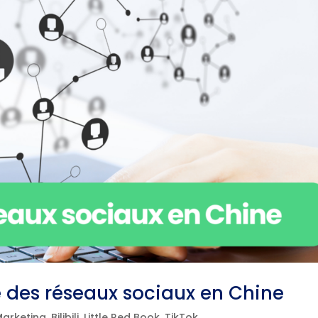
 des réseaux sociaux en Chine
Marketing
,
Bilibili
,
Little Red Book
,
TikTok