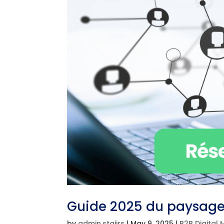
Guide 2025 du paysage
by
admin.staiirs
|
May 9, 2025
|
B2B Digital 