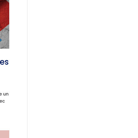
des
e un
vec