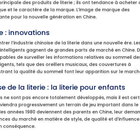
principale des produits de literie ; ils ont tendance à acheter
ique et le caractère de la marque. L’image de marque des
ante pour la nouvelle génération en Chine.
ie : innovations
rer l’industrie chinoise de la literie dans une nouvelle ère. Le
t intelligents gagnent de grandes parts de marché en Chine. 
apables de surveiller les informations relatives au sommeil de
elligents, tels que des oreillers musicaux, des couvertures à
rant la qualité du sommeil font leur apparition sur le march
e de la literie : la literie pour enfants
nts ne sont pas encore totalement développés, mais il est cert
eviendra progressivement un terrain de jeu important dans le
s des années 1980 deviennent des parents en Chine, leur dema
ances du marché en matière de style, de qualité et d’influence
en conséquence.