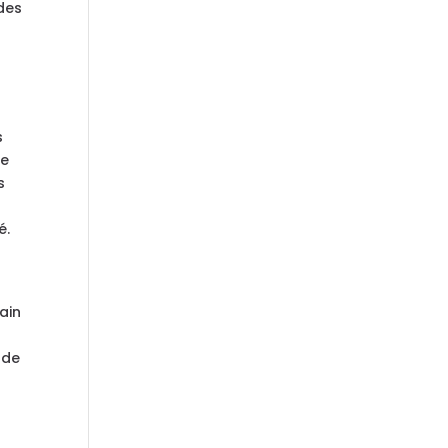
 des
s
De
s
é.
ain
nde