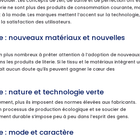
 d’évoluer. Les concepts de zen, de santé et de perfection ont é
iterie ne sont plus des produits de consommation courante, m
 à la mode. Les marques mettent l’accent sur la technologie,
 la satisfaction des utilisateurs.
erie : nouveaux matériaux et nouvelles
n plus nombreux à prêter attention à l’adoption de nouveaux
les produits de literie. Si le tissu et le matériaux intègrent 
 fait aucun doute qu’ils peuvent gagner le cœur des
ie : nature et technologie verte
nement, plus ils imposent des normes élevées aux fabricants.
r un processus de production écologique et se soucier de
ent durable s’impose peu à peu dans l’esprit des gens.
rie : mode et caractère