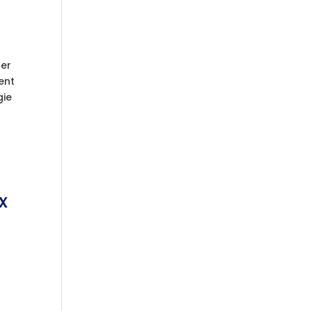
rer
ent
gie
x