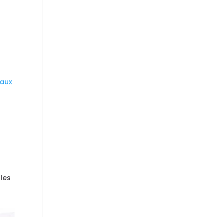
iaux
 les