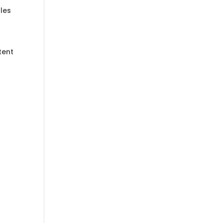
les
tent