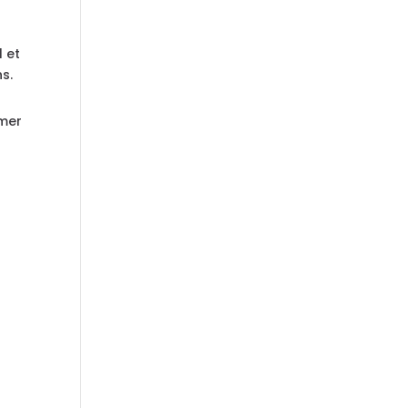
1 et
s.
rmer