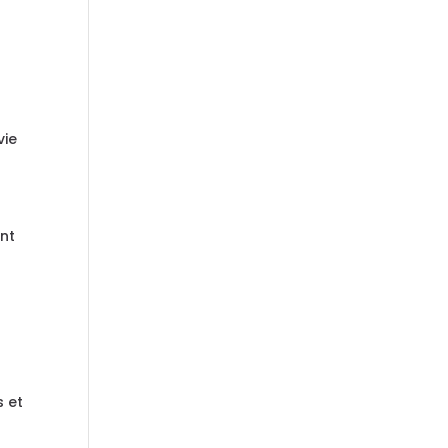
vie
nt
s et