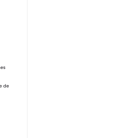
mes
e de